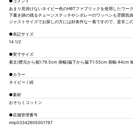
●コメント
あまり見掛けないネイビー色のHBTファブリックを使用したワー
下書き跡の残るチェーンステッチやシボレーのワッペンも雰囲気
ジャストサイズでお探しの方には好条件な一着ですので、是非こ
●表記サイズ
14 1/2
●実寸サイズ
着丈(襟元から裾):79.5cm 身幅(脇下から脇下):55cm 肩幅:44cm
●カラー
ネイビー / 紺
●素材
おそらくコットン
●店舗管理番号
mtp03342905001797