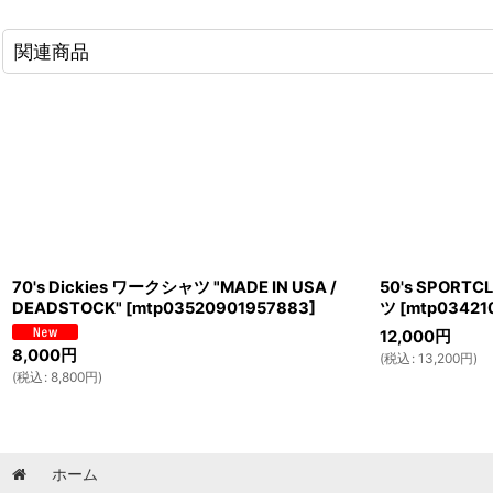
関連商品
70's Dickies ワークシャツ "MADE IN USA /
50's SPOR
DEADSTOCK"
[
mtp03520901957883
]
ツ
[
mtp03421
12,000
円
8,000
円
(
税込
:
13,200
円
)
(
税込
:
8,800
円
)
ホーム