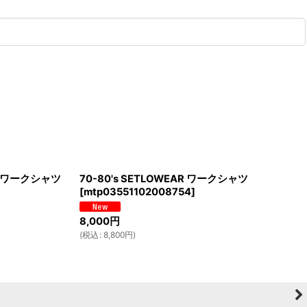
ン ワークシャツ
70-80's SETLOWEAR ワークシャツ
[
mtp03551102008754
]
8,000
円
(
税込
:
8,800
円
)