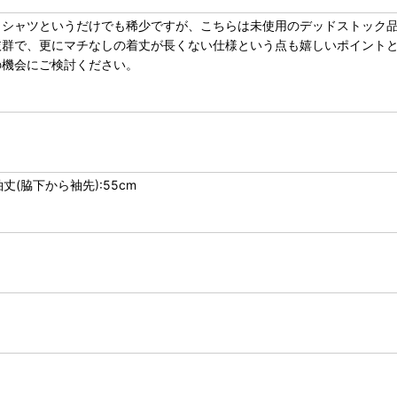
クシャツというだけでも稀少ですが、こちらは未使用のデッドストック
抜群で、更にマチなしの着丈が長くない仕様という点も嬉しいポイント
の機会にご検討ください。
 袖丈(脇下から袖先):55cm