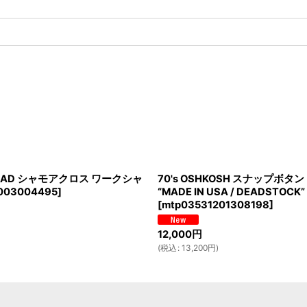
TCLAD シャモアクロス ワークシャ
70's OSHKOSH スナップボタ
003004495
]
“MADE IN USA / DEADSTOCK”
[
mtp03531201308198
]
12,000
円
(
税込
:
13,200
円
)