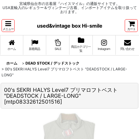
宮城県仙台市の古着屋『ハイスマイル』の通販サイトです。
USA直輸入のレギュラー＆ヴィンテージ古着、インポートアイテムを取り扱って
おります。
used&vintage box Hi-smile
メニュー
カート
商品カテゴリ一
ホーム
新着商品
SALE
Instagram
問い合わせ
覧
ホーム
>
DEAD STOCK / デッドストック
>
00's SEKRI HALYS Level7 プリマロフトベスト "DEADSTOCK / LARGE-
LONG"
00's SEKRI HALYS Level7 プリマロフトベスト
"DEADSTOCK / LARGE-LONG"
[
mtp08332612501516
]