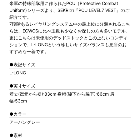
米軍の特殊部隊用に作られたPCU（Protective Combat
Uniform)シリーズより、SEKRIの『PCU LEVEL7 VEST』のご
紹介です。
7段階あるレイヤリングシステム中の最上位に分類されるこち
らは、ECWCSに比べ玉数も少なくお探しの方も多いモデル。
更にこちらは未使用のデッドストックとこの上ないコンディ
ションで、L-LONGという珍しいサイズバランスも見所のお
すすめな一着です。
●表記サイズ
L-LONG
●実寸サイズ
着丈(襟元から裾):83cm 身幅(脇下から脇下):66cm 肩
幅:53cm
●カラー
アーバングレー
●素材