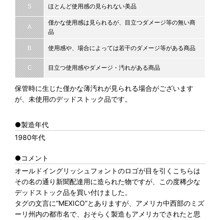
S
ほとんど使用感の見られない美品
僅かな使用感は見られるが、目立つダメージ等の無い商
A
品
B
使用感や、場合によっては若干のダメージ等がある商品
C
目立つ使用感やダメージ・汚れがある商品
保管時に生じた僅かな薄汚れが見られる場合がございます
が、未使用のデッドストック品です。
●製造年代
1980年代
●コメント
オールドイングリッシュフォントのロゴが目を引くこちらは
その名の通り新聞配達用に造られた物ですが、この度稀少な
デッドストック品を買い付けました。
タグの文言に“MEXICO”とありますが、アメリカ中西部のミズ
ーリ州内の都市名で、おそらく製造もアメリカでされたと思