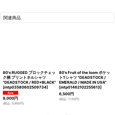
関連商品
80's RUGGED ブロックチェッ
80's Fruit of the loom ポケッ
ク柄 プリントネルシャツ
トTシャツ "DEADSTOCK /
"DEADSTOCK / RED×BLACK"
EMERALD / MADE IN USA"
[
mtp03580602509734
]
[
mtp01462102255613
]
6,500
円
9,000
円
(
税込
:
7,150
円
)
(
税込
:
9,900
円
)