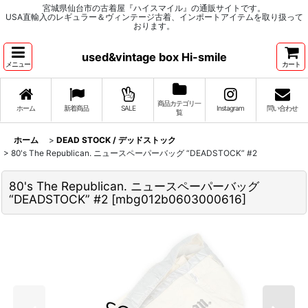
宮城県仙台市の古着屋『ハイスマイル』の通販サイトです。
USA直輸入のレギュラー＆ヴィンテージ古着、インポートアイテムを取り扱って
おります。
used&vintage box Hi-smile
メニュー
カート
商品カテゴリ一
ホーム
新着商品
SALE
Instagram
問い合わせ
覧
ホーム
>
DEAD STOCK / デッドストック
>
80's The Republican. ニュースペーパーバッグ “DEADSTOCK” #2
80's The Republican. ニュースペーパーバッグ
“DEADSTOCK” #2
[
mbg012b0603000616
]