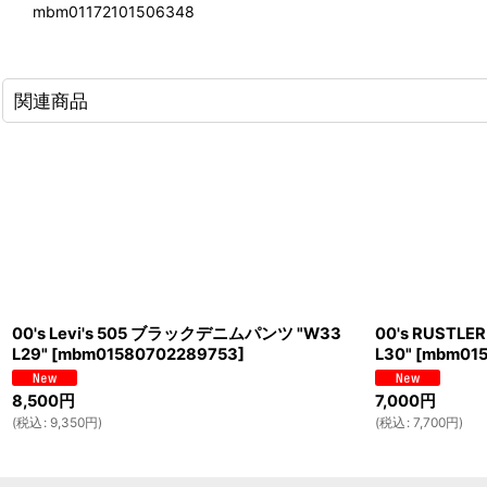
mbm01172101506348
関連商品
00's Levi's 505 ブラックデニムパンツ "W33
00's RUST
L29"
[
mbm01580702289753
]
L30"
[
mbm015
8,500
円
7,000
円
(
税込
:
9,350
円
)
(
税込
:
7,700
円
)