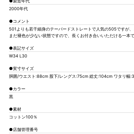
●製造年代
2000年代
●コメント
501よりも若干細身のテーパードストレートで人気の505ですが
まだ褪色が少ない状態ですので、長くお付き合いいただける一本
●表記サイズ
W34 L30
●実寸サイズ
胴囲/ウエスト:88cm 股下/レングス:75cm 総丈:104cm ワタリ幅:3
●カラー
黒
●素材
コットン100％
●店舗管理番号