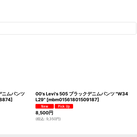
ラックデニムパンツ
00's Levi's 505 ブラックデニムパンツ "W34
8874
]
L29"
[
mbm01561801509187
]
8,500
円
(
税込
:
9,350
円
)