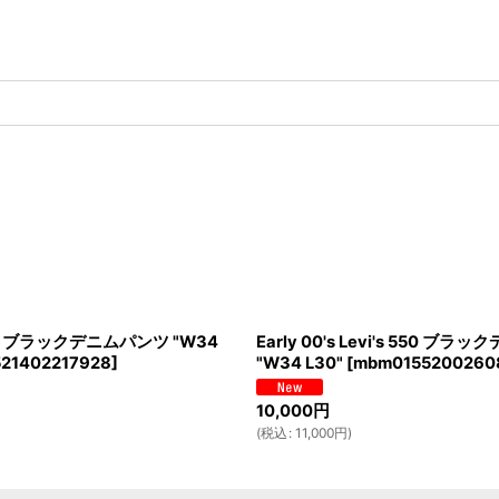
LER ブラックデニムパンツ "W34
Early 00's Levi's 550 ブ
21402217928
]
"W34 L30"
[
mbm0155200260
10,000
円
(
税込
:
11,000
円
)