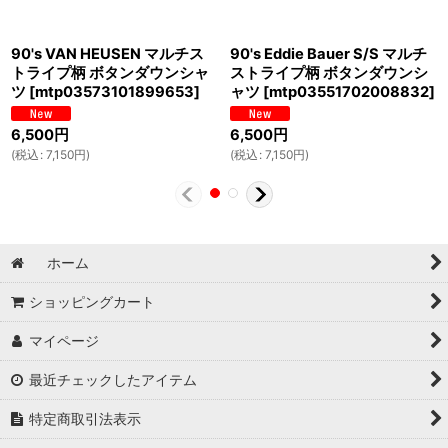
90's VAN HEUSEN マルチス
90's Eddie Bauer S/S マルチ
トライプ柄 ボタンダウンシャ
ストライプ柄 ボタンダウンシ
ツ
[
mtp03573101899653
]
ャツ
[
mtp03551702008832
]
6,500
円
6,500
円
(
税込
:
7,150
円
)
(
税込
:
7,150
円
)
ホーム
ショッピングカート
マイページ
最近チェックしたアイテム
特定商取引法表示