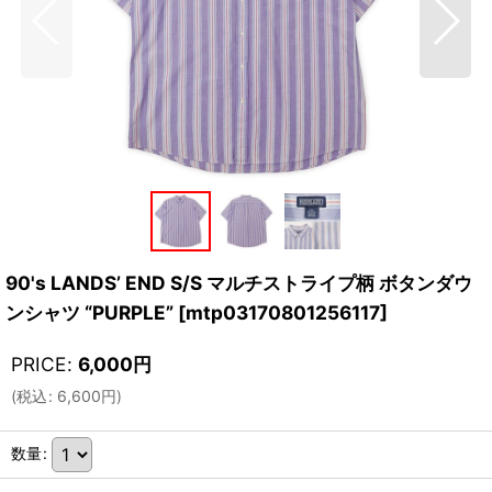
90's LANDS’ END S/S マルチストライプ柄 ボタンダウ
ンシャツ “PURPLE”
[
mtp03170801256117
]
PRICE
:
6,000
円
(
税込
:
6,600
円
)
数量
: