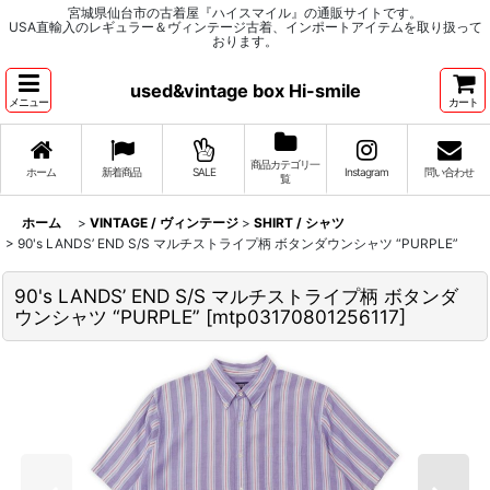
宮城県仙台市の古着屋『ハイスマイル』の通販サイトです。
USA直輸入のレギュラー＆ヴィンテージ古着、インポートアイテムを取り扱って
おります。
used&vintage box Hi-smile
メニュー
カート
商品カテゴリ一
ホーム
新着商品
SALE
Instagram
問い合わせ
覧
ホーム
>
VINTAGE / ヴィンテージ
>
SHIRT / シャツ
>
90's LANDS’ END S/S マルチストライプ柄 ボタンダウンシャツ “PURPLE”
90's LANDS’ END S/S マルチストライプ柄 ボタンダ
ウンシャツ “PURPLE”
[
mtp03170801256117
]