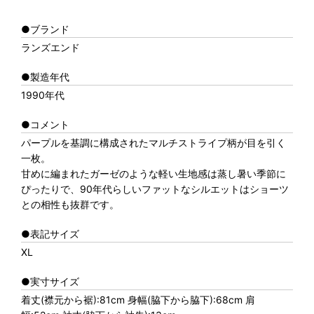
●ブランド
ランズエンド
●製造年代
1990年代
●コメント
パープルを基調に構成されたマルチストライプ柄が目を引く
一枚。
甘めに編まれたガーゼのような軽い生地感は蒸し暑い季節に
ぴったりで、90年代らしいファットなシルエットはショーツ
との相性も抜群です。
●表記サイズ
XL
●実寸サイズ
着丈(襟元から裾):81cm 身幅(脇下から脇下):68cm 肩