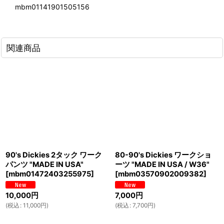
mbm01141901505156
関連商品
90's Dickies 2タック ワーク
80-90's Dickies ワークショ
パンツ "MADE IN USA"
ーツ "MADE IN USA / W36"
[
mbm01472403255975
]
[
mbm03570902009382
]
10,000
円
7,000
円
(
税込
:
11,000
円
)
(
税込
:
7,700
円
)