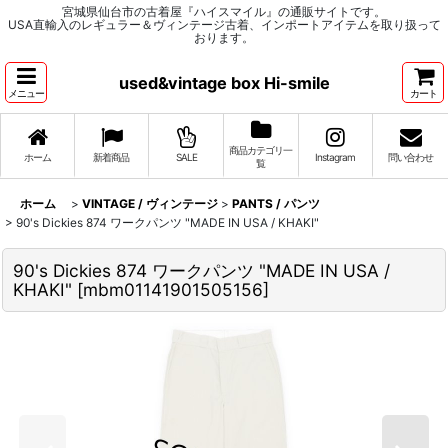
宮城県仙台市の古着屋『ハイスマイル』の通販サイトです。
USA直輸入のレギュラー＆ヴィンテージ古着、インポートアイテムを取り扱って
おります。
used&vintage box Hi-smile
メニュー
カート
商品カテゴリ一
ホーム
新着商品
SALE
Instagram
問い合わせ
覧
ホーム
>
VINTAGE / ヴィンテージ
>
PANTS / パンツ
>
90's Dickies 874 ワークパンツ "MADE IN USA / KHAKI"
90's Dickies 874 ワークパンツ "MADE IN USA /
KHAKI"
[
mbm01141901505156
]