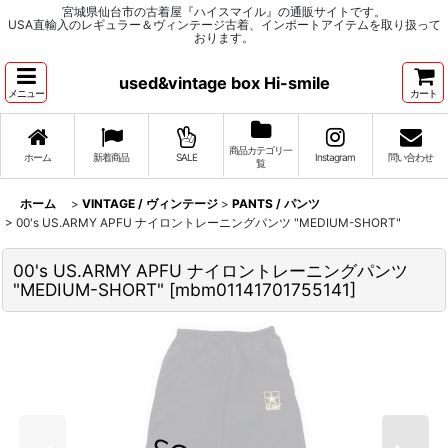
宮城県仙台市の古着屋『ハイスマイル』の通販サイトです。
USA直輸入のレギュラー＆ヴィンテージ古着、インポートアイテムを取り扱って
おります。
used&vintage box Hi-smile
メニュー
カート
商品カテゴリ一
ホーム
新着商品
SALE
Instagram
問い合わせ
覧
ホーム
>
VINTAGE / ヴィンテージ
>
PANTS / パンツ
>
00's US.ARMY APFU ナイロントレーニングパンツ "MEDIUM-SHORT"
00's US.ARMY APFU ナイロントレーニングパンツ
"MEDIUM-SHORT"
[
mbm01141701755141
]