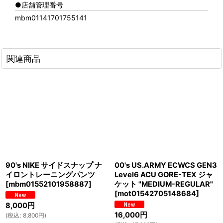
●店舗管理番号
mbm01141701755141
関連商品
90's NIKE サイドスナップ ナ
00's US.ARMY ECWCS GEN3
イロントレーニングパンツ
Level6 ACU GORE-TEX ジャ
[
mbm01552101958887
]
ケット "MEDIUM-REGULAR"
[
mot01542705148684
]
8,000
円
16,000
円
(
税込
:
8,800
円
)