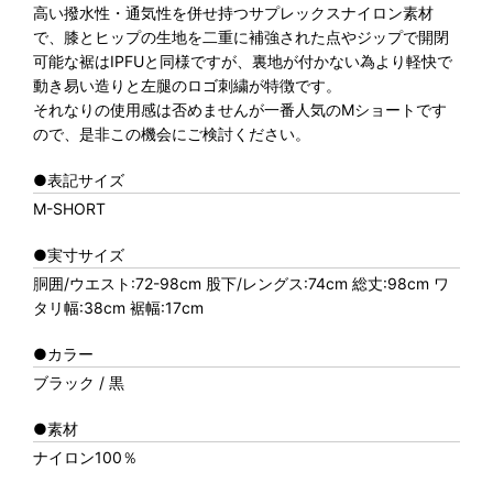
高い撥水性・通気性を併せ持つサプレックスナイロン素材
で、膝とヒップの生地を二重に補強された点やジップで開閉
可能な裾はIPFUと同様ですが、裏地が付かない為より軽快で
動き易い造りと左腿のロゴ刺繍が特徴です。
それなりの使用感は否めませんが一番人気のMショートです
ので、是非この機会にご検討ください。
●表記サイズ
M-SHORT
●実寸サイズ
胴囲/ウエスト:72-98cm 股下/レングス:74cm 総丈:98cm ワ
タリ幅:38cm 裾幅:17cm
●カラー
ブラック / 黒
●素材
ナイロン100％