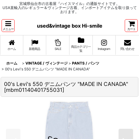
宮城県仙台市の古着屋『ハイスマイル』の通販サイトです。
USA直輸入のレギュラー＆ヴィンテージ古着、インポートアイテムを取り扱って
おります。
used&vintage box Hi-smile
メニュー
カート
商品カテゴリ一
ホーム
新着商品
SALE
Instagram
問い合わせ
覧
ホーム
>
VINTAGE / ヴィンテージ
>
PANTS / パンツ
>
00's Levi's 550 デニムパンツ "MADE IN CANADA"
00's Levi's 550 デニムパンツ "MADE IN CANADA"
[
mbm01140401755031
]