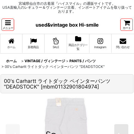
宮城県仙台市の古着屋『ハイスマイル』の通販サイトです。
USA直輸入のレギュラー＆ヴィンテージ古着、インポートアイテムを取り扱って
おります。
used&vintage box Hi-smile
メニュー
カート
商品カテゴリ一
ホーム
新着商品
SALE
Instagram
問い合わせ
覧
ホーム
>
VINTAGE / ヴィンテージ
>
PANTS / パンツ
>
00's Carhartt ライトダック ペインターパンツ "DEADSTOCK"
00's Carhartt ライトダック ペインターパンツ
"DEADSTOCK"
[
mbm01132901804974
]