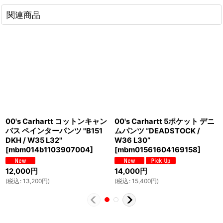
関連商品
00's Carhartt コットンキャン
00's Carhartt 5ポケット デニ
バス ペインターパンツ "B151
ムパンツ “DEADSTOCK /
DKH / W35 L32"
W36 L30”
[
mbm014b1103907004
]
[
mbm01561604169158
]
12,000
円
14,000
円
(
税込
:
13,200
円
)
(
税込
:
15,400
円
)