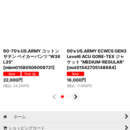
60-70's US.ARMY コットン
00's US.ARMY ECWCS GEN3
サテン ベイカーパンツ "W36
Level6 ACU GORE-TEX ジャ
L35"
ケット "MEDIUM-REGULAR"
[
mbm01580506009721
]
[
mot01542705148684
]
22,000
円
16,000
円
(
税込
:
24,200
円
)
(
税込
:
17,600
円
)
ホーム
ショッピングカート