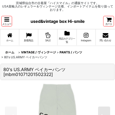
宮城県仙台市の古着屋『ハイスマイル』の通販サイトです。
USA直輸入のレギュラー＆ヴィンテージ古着、インポートアイテムを取り扱って
おります。
used&vintage box Hi-smile
メニュー
カート
商品カテゴリ一
ホーム
新着商品
SALE
Instagram
問い合わせ
覧
ホーム
>
VINTAGE / ヴィンテージ
>
PANTS / パンツ
>
80's US.ARMY ベイカーパンツ
80's US.ARMY ベイカーパンツ
[
mbm01071201502322
]