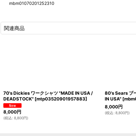
mbm01070201252310
関連商品
70's Dickies ワークシャツ "MADE IN USA /
80's Sear
DEADSTOCK"
[
mtp03520901957883
]
IN USA"
[
mbm0
8,000
円
8,000
円
(
税込
:
8,800
円
)
(
税込
:
8,800
円
)