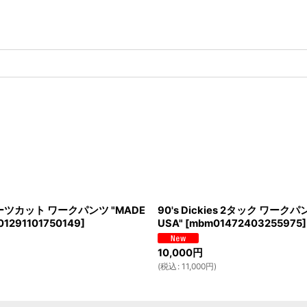
s ブーツカット ワークパンツ "MADE
90's Dickies 2タック ワークパン
1291101750149
]
USA"
[
mbm01472403255975
]
10,000
円
(
税込
:
11,000
円
)