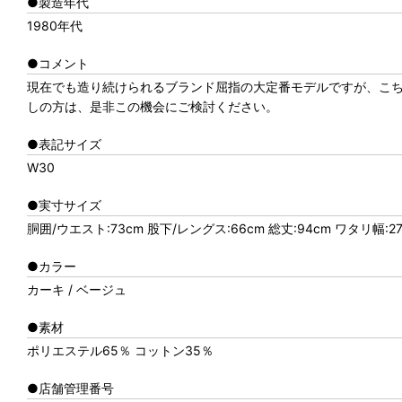
●製造年代
1980年代
●コメント
現在でも造り続けられるブランド屈指の大定番モデルですが、こ
しの方は、是非この機会にご検討ください。
●表記サイズ
W30
●実寸サイズ
胴囲/ウエスト:73cm 股下/レングス:66cm 総丈:94cm ワタリ幅:27
●カラー
カーキ / ベージュ
●素材
ポリエステル65％ コットン35％
●店舗管理番号