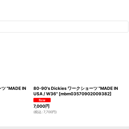
ツ "MADE IN
80-90's Dickies ワークショーツ "MADE IN
USA / W36"
[
mbm03570902009382
]
7,000
円
(
税込
:
7,700
円
)