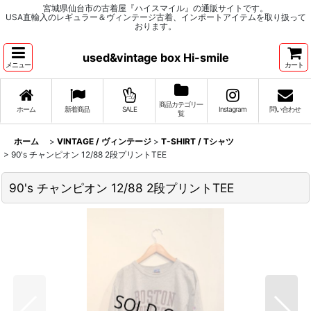
宮城県仙台市の古着屋『ハイスマイル』の通販サイトです。
USA直輸入のレギュラー＆ヴィンテージ古着、インポートアイテムを取り扱って
おります。
used&vintage box Hi-smile
メニュー
カート
商品カテゴリ一
ホーム
新着商品
SALE
Instagram
問い合わせ
覧
ホーム
>
VINTAGE / ヴィンテージ
>
T-SHIRT / Tシャツ
>
90's チャンピオン 12/88 2段プリントTEE
90's チャンピオン 12/88 2段プリントTEE