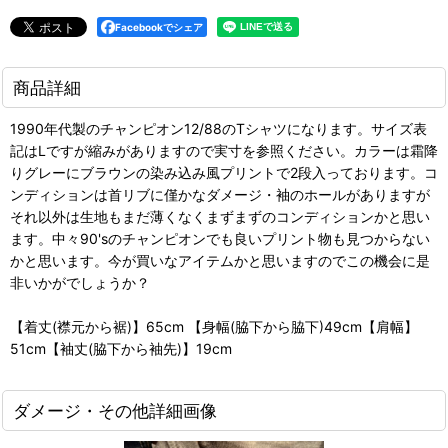
Facebookでシェア
商品詳細
1990年代製のチャンピオン12/88のTシャツになります。サイズ表
記はLですが縮みがありますので実寸を参照ください。カラーは霜降
りグレーにブラウンの染み込み風プリントで2段入っております。コ
ンディションは首リブに僅かなダメージ・袖のホールがありますが
それ以外は生地もまだ薄くなくまずまずのコンディションかと思い
ます。中々90'sのチャンピオンでも良いプリント物も見つからない
かと思います。今が買いなアイテムかと思いますのでこの機会に是
非いかがでしょうか？
【着丈(襟元から裾)】65cm 【身幅(脇下から脇下)49cm【肩幅】
51cm【袖丈(脇下から袖先)】19cm
ダメージ・その他詳細画像