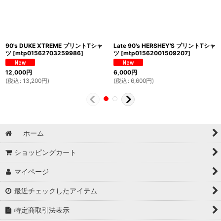
90's DUKE XTREME プリントTシャ
Late 90's HERSHEY'S プリントTシャ
ツ
[
mtp01562703259986
]
ツ
[
mtp01562001509207
]
12,000
円
6,000
円
(
税込
:
13,200
円
)
(
税込
:
6,600
円
)
ホーム
ショッピングカート
マイページ
最近チェックしたアイテム
特定商取引法表示