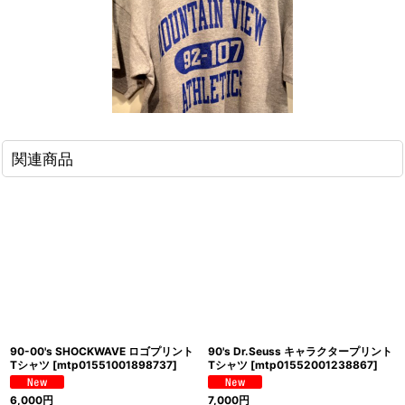
関連商品
90-00's SHOCKWAVE ロゴプリント
90's Dr.Seuss キャラクタープリント
Tシャツ
[
mtp01551001898737
]
Tシャツ
[
mtp01552001238867
]
6,000
円
7,000
円