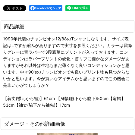
Facebookでシェア
商品詳細
1990年代製のチャンピオン12/88のTシャツになります。サイズ表
記はLですが縮みがありますので実寸を参照ください。カラーは霜降
りグレーに青ラバーで3段豪華にプリントが入っております。コン
ディションはラバープリントの硬化・首リブに僅かなダメージがあ
りますがそれ以外は生地もまだ薄くなく良いコンディションかと思
います。中々90'sのチャンピオンでも良いプリント物も見つからな
いかと思います。今が買いなアイテムかと思いますのでこの機会に
是非いかがでしょうか？
【着丈(襟元から裾)】61cm 【身幅(脇下から脇下)50cm【肩幅】
53cm【袖丈(脇下から袖先)】17cm
ダメージ・その他詳細画像