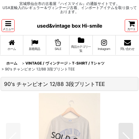
宮城県仙台市の古着屋『ハイスマイル』の通販サイトです。
USA直輸入のレギュラー＆ヴィンテージ古着、インポートアイテムを取り扱って
おります。
used&vintage box Hi-smile
メニュー
カート
商品カテゴリ一
ホーム
新着商品
SALE
Instagram
問い合わせ
覧
ホーム
>
VINTAGE / ヴィンテージ
>
T-SHIRT / Tシャツ
>
90's チャンピオン 12/88 3段プリントTEE
90's チャンピオン 12/88 3段プリントTEE