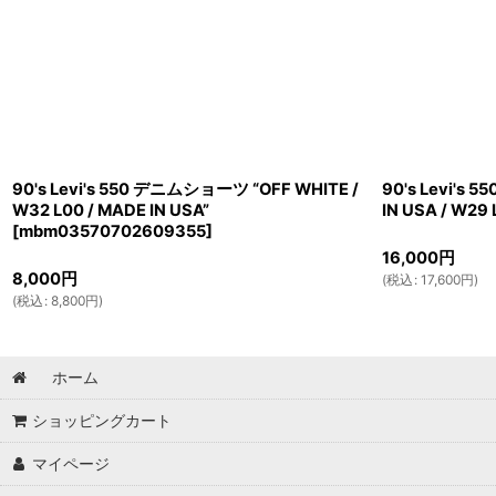
90's Levi's 550 デニムショーツ “OFF WHITE /
90's Levi'
W32 L00 / MADE IN USA”
IN USA / W29 
[
mbm03570702609355
]
16,000
円
8,000
円
(
税込
:
17,600
円
)
(
税込
:
8,800
円
)
ホーム
ショッピングカート
マイページ