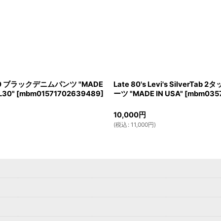
s 550 ブラックデニムパンツ "MADE
Late 80's Levi's SilverTa
L30"
[
mbm01571702639489
]
ーツ "MADE IN USA"
[
mbm0357
10,000
円
(
税込
:
11,000
円
)