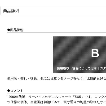
商品詳細
●商品状態
B
使用感や、場合によっては若干のダ
使用感・擦れ・褪色。他には目立つダメージ等なく、比較的良好
●コメント
1990年代製、リーバイスのデニムショーツ『565』です。ロ
ツ仕様の個体。生産国は勿論USAで、実寸通りの均整の取れたサ