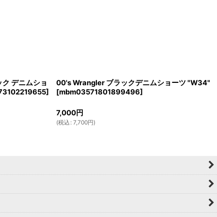
b 2タック デニムショ
00's Wrangler ブラックデニムショーツ "W34"
3102219655
]
[
mbm03571801899496
]
7,000
円
(
税込
:
7,700
円
)