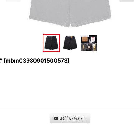
”
[
mbm03980901500573
]
お問い合わせ