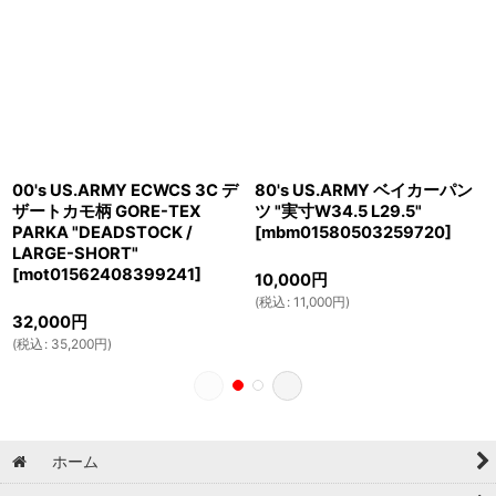
00's US.ARMY ECWCS 3C デ
80's US.ARMY ベイカーパン
ザートカモ柄 GORE-TEX
ツ "実寸W34.5 L29.5"
PARKA "DEADSTOCK /
[
mbm01580503259720
]
LARGE-SHORT"
[
mot01562408399241
]
10,000
円
(
税込
:
11,000
円
)
32,000
円
(
税込
:
35,200
円
)
ホーム