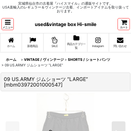
宮城県仙台市の古着屋『ハイスマイル』の通販サイトです。
USA直輸入のレギュラー＆ヴィンテージ古着、インポートアイテムを取り扱って
おります。
used&vintage box Hi-smile
メニュー
カート
商品カテゴリ一
ホーム
新着商品
SALE
Instagram
問い合わせ
覧
ホーム
>
VINTAGE / ヴィンテージ
>
SHORTS / ショートパンツ
>
09 US.ARMY ジムショーツ “LARGE”
09 US.ARMY ジムショーツ “LARGE”
[
mbm03972001000547
]