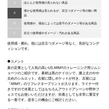
S
ほとんど使用感の見られない美品
僅かな使用感は見られるが、目立つダメージ等の無い商
A
品
B
使用感や、場合によっては若干のダメージ等がある商品
C
目立つ使用感やダメージ・汚れがある商品
使用感・擦れ。他には目立つダメージ等なく、良好なコンデ
ィションです。
●コメント
夏の定番として人気の高いUS.ARMYのトレーニング用ジムシ
ョーツのご紹介です。素材は黒のナイロンで、膝上丈のやや
太めのシルエット。右裾に隠しポケットが付き、左裾には
『ARMY』のリフレクタープリントが入ります。ライナー付
きですので水着としてはもちろんアウトドアシーンや野外フ
ェスでもお使いいただけますが、街着としても非常に重宝す
る一着です。是非この機会にご検討ください。