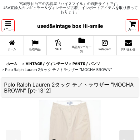
宮城県仙台市の古着屋『ハイスマイル』の通販サイトです。
USA直輸入のレギュラー＆ヴィンテージ古着、インポートアイテムを取り扱って
おります。
used&vintage box Hi-smile
メニュー
カート
商品カテゴリ一
ホーム
新着商品
SALE
Instagram
問い合わせ
覧
ホーム
>
VINTAGE / ヴィンテージ
>
PANTS / パンツ
>
Polo Ralph Lauren 2タック チノトラウザー "MOCHA BROWN"
Polo Ralph Lauren 2タック チノトラウザー "MOCHA
BROWN"
[
pt-1312
]