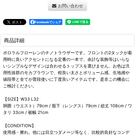
お問い合わせ
Facebookでシェア
商品詳細
ポロラルフローレンのチノトラウザーです。フロントの2タックが着
用時に良いアクセントになる定番の一本で、余計な装飾等はいらな
いシンプルなデザインは合わせるトップスを選びません。お色は汎
用性抜群のモカブラウンで、程良い太さとボリューム感、生地感や
値段帯と全てが普段使いに丁度良いアイテムです。是非この機会に
ご検討ください。
【SIZE】W33 L32
胴囲（ウエスト）79cm / 股下（レングス）79cm / 総丈 108cm / ワ
タリ 33cm / 裾幅 21cm
【CONDITION】
使用感・擦れ。他には目立つダメージ等なく、比較的良好なコンデ