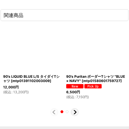
関連商品
90's LIQUID BLUE L/S タイダイTシ
90's Puritan ボーダーTシャツ "BLUE
ャツ
[
mtp01391102003009
]
× NAVY"
[
mtp01580601759727
]
12,000
円
(
税込
:
13,200
円
)
6,500
円
(
税込
:
7,150
円
)