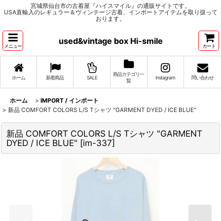
宮城県仙台市の古着屋『ハイスマイル』の通販サイトです。
USA直輸入のレギュラー＆ヴィンテージ古着、インポートアイテムを取り扱って
おります。
used&vintage box Hi-smile
メニュー
カート
商品カテゴリ一
ホーム
新着商品
SALE
Instagram
問い合わせ
覧
ホーム
>
IMPORT / インポート
>
新品 COMFORT COLORS L/S Tシャツ "GARMENT DYED / ICE BLUE"
新品 COMFORT COLORS L/S Tシャツ "GARMENT
DYED / ICE BLUE"
[
im-337
]