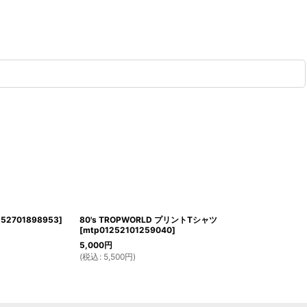
552701898953
]
80's TROPWORLD プリントTシャツ
[
mtp01252101259040
]
5,000
円
(
税込
:
5,500
円
)