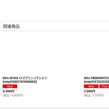
関連商品
00's SITKA ロゴプリントTシャツ
00's FREESW
[
mtp01562701560003
]
[
mtp015722015
4,000
円
7,000
円
(
税込
:
4,400
円
)
(
税込
:
7,700
円
)