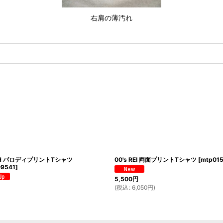
右肩の薄汚れ
ITCH パロディプリントTシャツ
00's REI 両面プリントTシャツ
[
mtp01
09541
]
5,500
円
(
税込
:
6,050
円
)