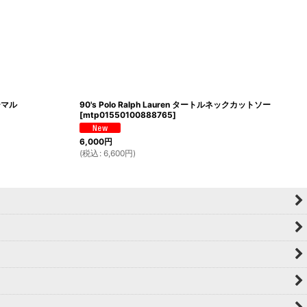
サーマル
90's Polo Ralph Lauren タートルネックカットソー
[
mtp01550100888765
]
6,000
円
(
税込
:
6,600
円
)