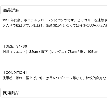
商品詳細
1990年代製、ポロラルフローレンのパンツです。ヒッコリーを連想
ク入りで裾はダブル仕上げ、生産国は今となっては稀少なUSAと役
【SIZE】34×36
胴囲（ウエスト）82cm / 股下（レングス）78cm / 総丈 105cm
【CONDITION】
使用感・擦れ・裾上げ。他には目立つダメージ等なく、比較的良好な
関連商品