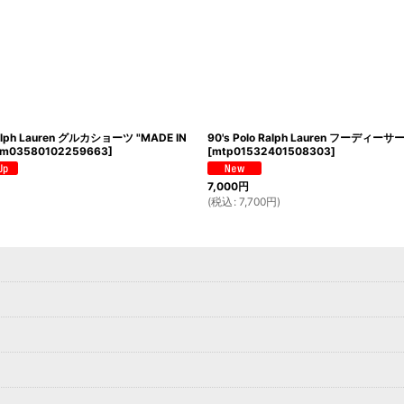
 Ralph Lauren グルカショーツ "MADE IN
90's Polo Ralph Lauren フーディー
m03580102259663
]
[
mtp01532401508303
]
7,000
円
(
税込
:
7,700
円
)