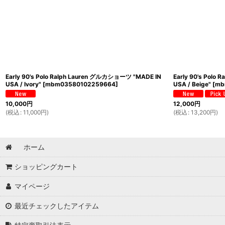
Early 90's Polo Ralph Lauren グルカショーツ "MADE IN
Early 90's Polo
USA / Ivory"
[
mbm03580102259664
]
USA / Beige"
[
mb
10,000
円
12,000
円
(
税込
:
11,000
円
)
(
税込
:
13,200
円
)
ホーム
ショッピングカート
マイページ
最近チェックしたアイテム