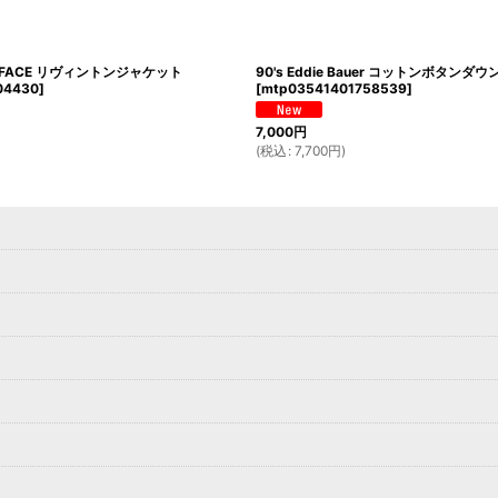
TH FACE リヴィントンジャケット
90's Eddie Bauer コットンボタンダ
04430
]
[
mtp03541401758539
]
7,000
円
(
税込
:
7,700
円
)