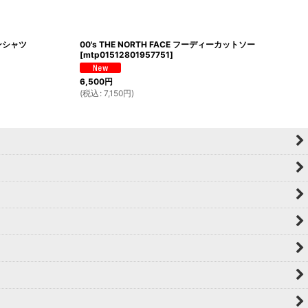
ウンシャツ
00's THE NORTH FACE フーディーカットソー
[
mtp01512801957751
]
6,500
円
(
税込
:
7,150
円
)