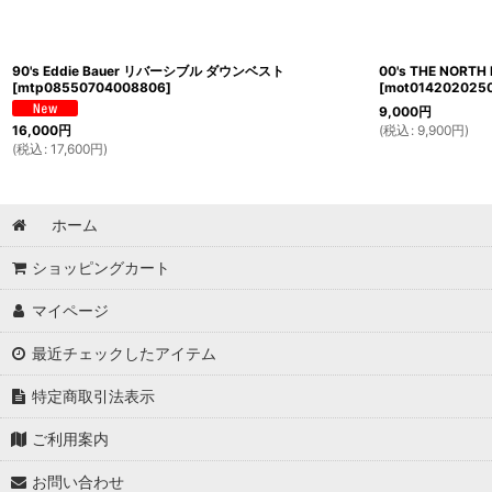
90's Eddie Bauer リバーシブル ダウンベスト
00's THE NOR
[
mtp08550704008806
]
[
mot014202025
9,000
円
(
税込
:
9,900
円
)
16,000
円
(
税込
:
17,600
円
)
ホーム
ショッピングカート
マイページ
最近チェックしたアイテム
特定商取引法表示
ご利用案内
お問い合わせ