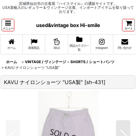
宮城県仙台市の古着屋『ハイスマイル』の通販サイトです。
USA直輸入のレギュラー＆ヴィンテージ古着、インポートアイテムを取り扱って
おります。
used&vintage box Hi-smile
メニュー
カート
商品カテゴリ一
ホーム
新着商品
SALE
Instagram
問い合わせ
覧
ホーム
>
VINTAGE / ヴィンテージ
>
SHORTS / ショートパンツ
>
KAVU ナイロンショーツ "USA製"
KAVU ナイロンショーツ "USA製"
[
sh-431
]