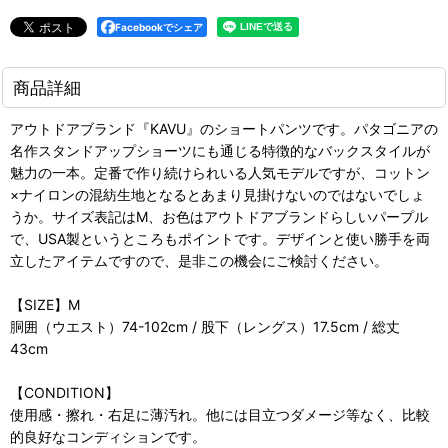
Facebookでシェア
商品詳細
アウトドアブランド『KAVU』のショートパンツです。パタゴニアの
名作スタンドアップショーツにも通じる特徴的なバックスタイルが
魅力の一本。定番で作り続けられいる人気モデルですが、コットン
×ナイロンの混紡生地となるとあまり見掛けないのではないでしょ
うか。サイズ表記はM、お色はアウトドアブランドらしいパープル
で、USA製というところもポイントです。デザインと使い勝手を両
立したアイテムですので、是非この機会にご検討ください。
【SIZE】M
胴囲（ウエスト）74-102cm / 股下（レングス）17.5cm / 総丈
43cm
【CONDITION】
使用感・擦れ・右足に薄汚れ。他には目立つダメージ等なく、比較
的良好なコンディションです。