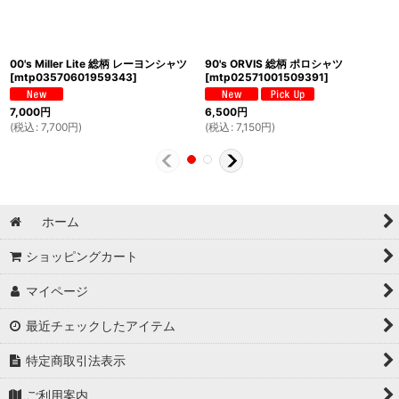
00's Miller Lite 総柄 レーヨンシャツ
90's ORVIS 総柄 ポロシャツ
[
mtp03570601959343
]
[
mtp02571001509391
]
7,000
円
6,500
円
(
税込
:
7,700
円
)
(
税込
:
7,150
円
)
ホーム
ショッピングカート
マイページ
最近チェックしたアイテム
特定商取引法表示
ご利用案内