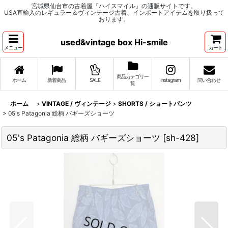
宮城県仙台市の古着屋『ハイスマイル』の通販サイトです。
USA直輸入のレギュラー＆ヴィンテージ古着、インポートアイテムを取り扱って
おります。
used&vintage box Hi-smile
メニュー
カート
商品カテゴリ一
ホーム
新着商品
SALE
Instagram
問い合わせ
覧
ホーム
>
VINTAGE / ヴィンテージ
>
SHORTS / ショートパンツ
>
05's Patagonia 総柄 バギーズショーツ
05's Patagonia 総柄 バギーズショーツ
[
sh-428
]