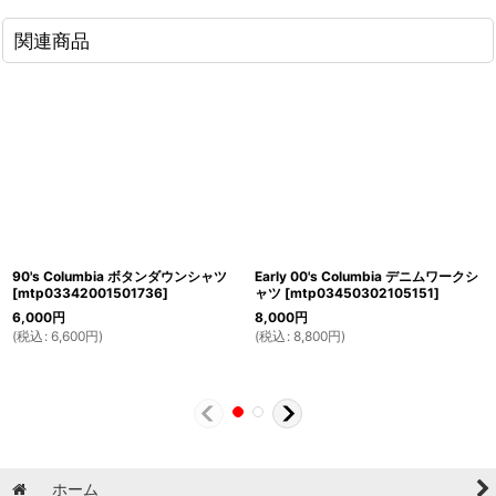
関連商品
90's Columbia ボタンダウンシャツ
Early 00's Columbia デニムワークシ
[
mtp03342001501736
]
ャツ
[
mtp03450302105151
]
6,000
円
8,000
円
(
税込
:
6,600
円
)
(
税込
:
8,800
円
)
ホーム