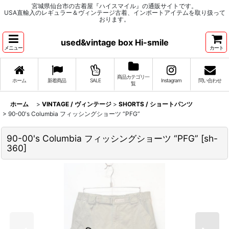
宮城県仙台市の古着屋『ハイスマイル』の通販サイトです。
USA直輸入のレギュラー＆ヴィンテージ古着、インポートアイテムを取り扱って
おります。
used&vintage box Hi-smile
メニュー
カート
商品カテゴリ一
ホーム
新着商品
SALE
Instagram
問い合わせ
覧
ホーム
>
VINTAGE / ヴィンテージ
>
SHORTS / ショートパンツ
>
90-00's Columbia フィッシングショーツ “PFG”
90-00's Columbia フィッシングショーツ “PFG”
[
sh-
360
]