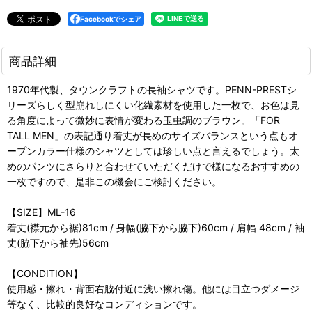
Facebookでシェア
商品詳細
1970年代製、タウンクラフトの長袖シャツです。PENN-PRESTシ
リーズらしく型崩れしにくい化繊素材を使用した一枚で、お色は見
る角度によって微妙に表情が変わる玉虫調のブラウン。「FOR
TALL MEN」の表記通り着丈が長めのサイズバランスという点もオ
ープンカラー仕様のシャツとしては珍しい点と言えるでしょう。太
めのパンツにさらりと合わせていただくだけで様になるおすすめの
一枚ですので、是非この機会にご検討ください。
【SIZE】ML-16
着丈(襟元から裾)81cm / 身幅(脇下から脇下)60cm / 肩幅 48cm / 袖
丈(脇下から袖先)56cm
【CONDITION】
使用感・擦れ・背面右脇付近に浅い擦れ傷。他には目立つダメージ
等なく、比較的良好なコンディションです。