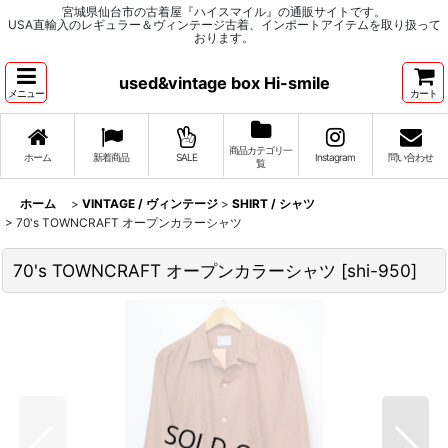
宮城県仙台市の古着屋『ハイスマイル』の通販サイトです。
USA直輸入のレギュラー＆ヴィンテージ古着、インポートアイテムを取り扱って
おります。
used&vintage box Hi-smile
メニュー
カート
商品カテゴリ一
ホーム
新着商品
SALE
Instagram
問い合わせ
覧
ホーム
>
VINTAGE / ヴィンテージ
>
SHIRT / シャツ
>
70's TOWNCRAFT オープンカラーシャツ
70's TOWNCRAFT オープンカラーシャツ
[
shi-950
]