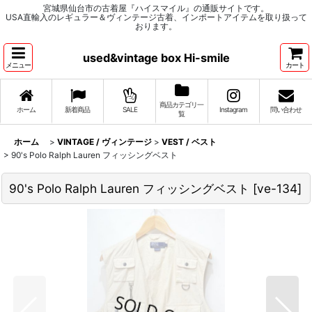
宮城県仙台市の古着屋『ハイスマイル』の通販サイトです。
USA直輸入のレギュラー＆ヴィンテージ古着、インポートアイテムを取り扱って
おります。
used&vintage box Hi-smile
メニュー
カート
商品カテゴリ一
ホーム
新着商品
SALE
Instagram
問い合わせ
覧
ホーム
>
VINTAGE / ヴィンテージ
>
VEST / ベスト
>
90's Polo Ralph Lauren フィッシングベスト
90's Polo Ralph Lauren フィッシングベスト
[
ve-134
]