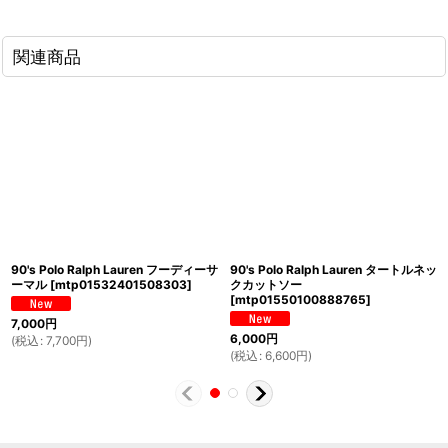
関連商品
90's Polo Ralph Lauren フーディーサ
90's Polo Ralph Lauren タートルネッ
ーマル
[
mtp01532401508303
]
クカットソー
[
mtp01550100888765
]
7,000
円
6,000
円
(
税込
:
7,700
円
)
(
税込
:
6,600
円
)