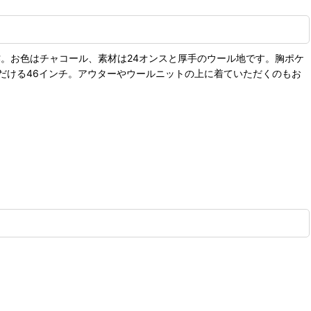
作。お色はチャコール、素材は24オンスと厚手のウール地です。胸ポケ
だける46インチ。アウターやウールニットの上に着ていただくのもお