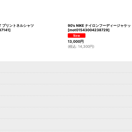
AFT プリントネルシャツ
90's NIKE ナイロンフーディージャケッ
37141
]
[
mot01543004238729
]
13,000
円
(
税込
:
14,300
円
)