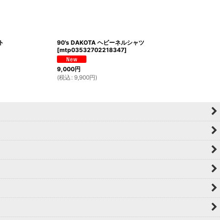
ト
90's DAKOTA ヘビーネルシャツ
[
mtp03532702218347
]
9,000
円
(
税込
:
9,900
円
)