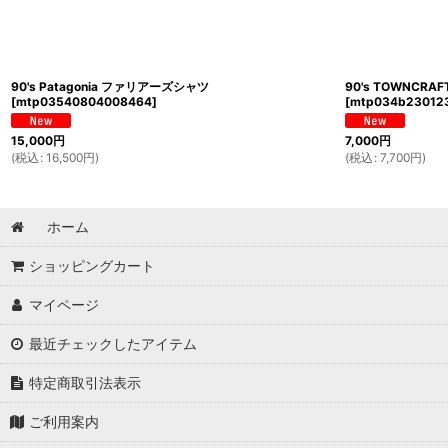
90's Patagonia ファリアーズシャツ
90's TOWNCR
[
mtp03540804008464
]
[
mtp034b23012
15,000
円
7,000
円
(
税込
:
16,500
円
)
(
税込
:
7,700
円
)
ホーム
ショッピングカート
マイページ
最近チェックしたアイテム
特定商取引法表示
ご利用案内