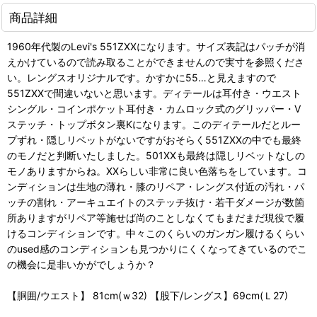
商品詳細
1960年代製のLevi's 551ZXXになります。サイズ表記はパッチが消
えかけているので読み取ることができませんので実寸を参照くださ
い。レングスオリジナルです。かすかに55…と見えますので
551ZXXで間違いないと思います。ディテールは耳付き・ウエスト
シングル・コインポケット耳付き・カムロック式のグリッパー・V
ステッチ・トップボタン裏Kになります。このディテールだとルー
プずれ・隠しリベットがないですがおそらく551ZXXの中でも最終
のモノだと判断いたしました。501XXも最終は隠しリベットなしの
モノありますからね。XXらしい非常に良い色落ちをしています。コ
ンディションは生地の薄れ・膝のリペア・レングス付近の汚れ・パ
ッチの割れ・アーキュエイトのステッチ抜け・若干ダメージが数箇
所ありますがリペア等施せば尚のことしなくてもまだまだ現役で履
けるコンディションです。中々このくらいのガンガン履けるくらい
のused感のコンディションも見つかりにくくなってきているのでこ
の機会に是非いかがでしょうか？
【胴囲/ウエスト】 81cm(ｗ32) 【股下/レングス】69cm(Ｌ27)