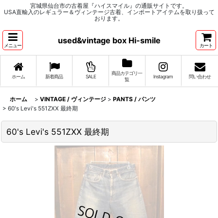
宮城県仙台市の古着屋『ハイスマイル』の通販サイトです。
USA直輸入のレギュラー＆ヴィンテージ古着、インポートアイテムを取り扱って
おります。
used&vintage box Hi-smile
メニュー
カート
商品カテゴリ一
ホーム
新着商品
SALE
Instagram
問い合わせ
覧
ホーム
>
VINTAGE / ヴィンテージ
>
PANTS / パンツ
>
60's Levi's 551ZXX 最終期
60's Levi's 551ZXX 最終期