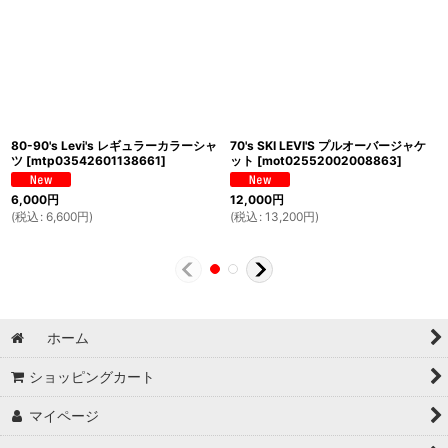
80-90's Levi's レギュラーカラーシャ
70's SKI LEVI'S プルオーバージャケ
ツ
[
mtp03542601138661
]
ット
[
mot02552002008863
]
6,000
円
12,000
円
(
税込
:
6,600
円
)
(
税込
:
13,200
円
)
ホーム
ショッピングカート
マイページ