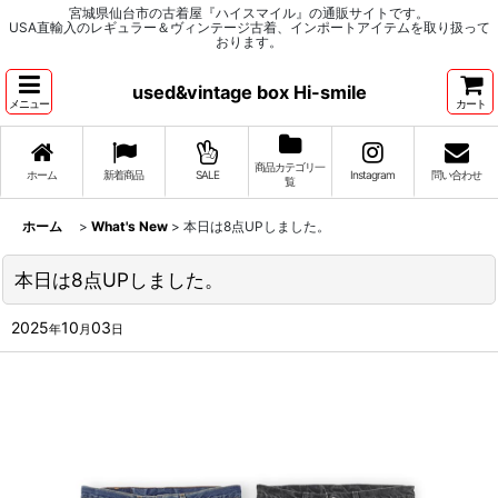
宮城県仙台市の古着屋『ハイスマイル』の通販サイトです。
USA直輸入のレギュラー＆ヴィンテージ古着、インポートアイテムを取り扱って
おります。
used&vintage box Hi-smile
メニュー
カート
商品カテゴリ一
ホーム
新着商品
SALE
Instagram
問い合わせ
覧
ホーム
>
What's New
>
本日は8点UPしました。
本日は8点UPしました。
2025
10
03
年
月
日