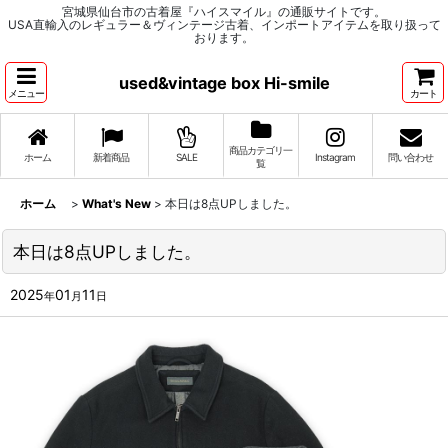
宮城県仙台市の古着屋『ハイスマイル』の通販サイトです。
USA直輸入のレギュラー＆ヴィンテージ古着、インポートアイテムを取り扱って
おります。
used&vintage box Hi-smile
メニュー
カート
商品カテゴリ一
ホーム
新着商品
SALE
Instagram
問い合わせ
覧
ホーム
>
What's New
>
本日は8点UPしました。
本日は8点UPしました。
2025
01
11
年
月
日