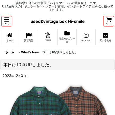
宮城県仙台市の古着屋『ハイスマイル』の通販サイトです。
USA直輸入のレギュラー＆ヴィンテージ古着、インポートアイテムを取り扱って
おります。
used&vintage box Hi-smile
メニュー
カート
商品カテゴリ一
ホーム
新着商品
SALE
Instagram
問い合わせ
覧
ホーム
>
What's New
>
本日は10点UPしました。
本日は10点UPしました。
2023
12
01
年
月
日