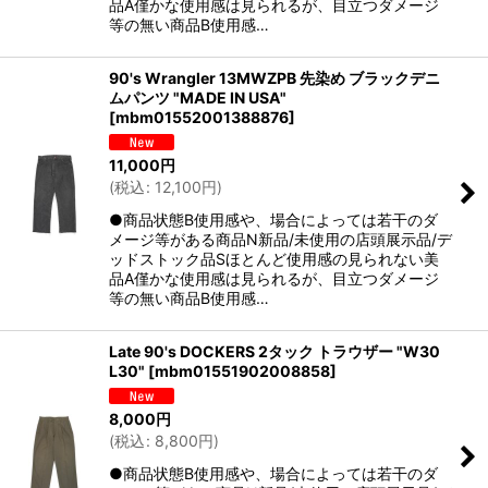
品A僅かな使用感は見られるが、目立つダメージ
等の無い商品B使用感…
90's Wrangler 13MWZPB 先染め ブラックデニ
ムパンツ "MADE IN USA"
[
mbm01552001388876
]
11,000
円
(
税込
:
12,100
円
)
●商品状態B使用感や、場合によっては若干のダ
メージ等がある商品N新品/未使用の店頭展示品/デ
ッドストック品Sほとんど使用感の見られない美
品A僅かな使用感は見られるが、目立つダメージ
等の無い商品B使用感…
Late 90's DOCKERS 2タック トラウザー "W30
L30"
[
mbm01551902008858
]
8,000
円
(
税込
:
8,800
円
)
●商品状態B使用感や、場合によっては若干のダ