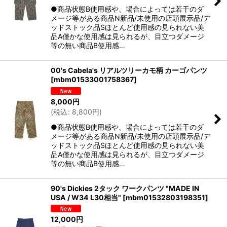
●商品状態B使用感や、場合によっては若干のダ
メージ等がある商品N新品/未使用の店頭展示品/デ
ッドストック品Sほとんど使用感の見られない美
品A僅かな使用感は見られるが、目立つダメージ
等の無い商品B使用感…
00's Cabela's リアルツリーカモ柄 カーゴパンツ
[
mbm01533001758367
]
8,000
円
(
税込
:
8,800
円
)
●商品状態B使用感や、場合によっては若干のダ
メージ等がある商品N新品/未使用の店頭展示品/デ
ッドストック品Sほとんど使用感の見られない美
品A僅かな使用感は見られるが、目立つダメージ
等の無い商品B使用感…
90's Dickies 2タック ワークパンツ "MADE IN
USA / W34 L30相当"
[
mbm01532803198351
]
12,000
円