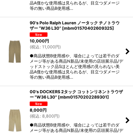
品A僅かな使用感は見られるが、目立つダメージ
等の無い商品B使用感…
90's Polo Ralph Lauren ノータック チノトラウ
ザー “W36 L30”
[
mbm01570402609325
]
10,000
円
(
税込
:
11,000
円
)
●商品状態B使用感や、場合によっては若干のダ
メージ等がある商品N新品/未使用の店頭展示品/デ
ッドストック品Sほとんど使用感の見られない美
品A僅かな使用感は見られるが、目立つダメージ
等の無い商品B使用感…
00's DOCKERS 2タック コットンリネントラウザ
ー "W36 L30"
[
mbm01570202289301
]
8,000
円
(
税込
:
8,800
円
)
●商品状態B使用感や、場合によっては若干のダ
メージ等がある商品N新品/未使用の店頭展示品/デ