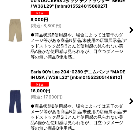
00's DOCKERS 2タック チノトラウザー "BEIGE
/ W36 L29"
[
mbm01552401508927
]
8,000
円
(
税込
:
8,800
円
)
●商品状態B使用感や、場合によっては若干のダ
メージ等がある商品N新品/未使用の店頭展示品/デ
ッドストック品Sほとんど使用感の見られない美
品A僅かな使用感は見られるが、目立つダメージ
等の無い商品B使用感…
Early 90's Lee 204-0289 デニムパンツ "MADE
IN USA / W38 L32"
[
mbm01552305148910
]
16,000
円
(
税込
:
17,600
円
)
●商品状態B使用感や、場合によっては若干のダ
メージ等がある商品N新品/未使用の店頭展示品/デ
ッドストック品Sほとんど使用感の見られない美
品A僅かな使用感は見られるが、目立つダメージ
等の無い商品B使用感…