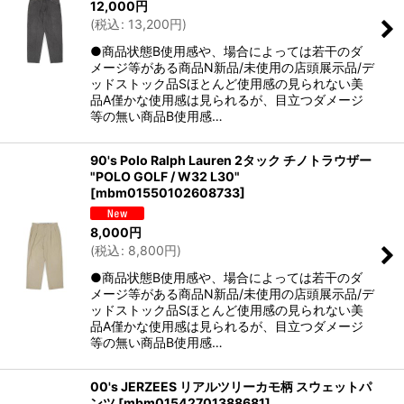
12,000
円
(
税込
:
13,200
円
)
●商品状態B使用感や、場合によっては若干のダ
メージ等がある商品N新品/未使用の店頭展示品/デ
ッドストック品Sほとんど使用感の見られない美
品A僅かな使用感は見られるが、目立つダメージ
等の無い商品B使用感…
90's Polo Ralph Lauren 2タック チノトラウザー
"POLO GOLF / W32 L30"
[
mbm01550102608733
]
8,000
円
(
税込
:
8,800
円
)
●商品状態B使用感や、場合によっては若干のダ
メージ等がある商品N新品/未使用の店頭展示品/デ
ッドストック品Sほとんど使用感の見られない美
品A僅かな使用感は見られるが、目立つダメージ
等の無い商品B使用感…
00's JERZEES リアルツリーカモ柄 スウェットパ
ンツ
[
mbm01542701388681
]