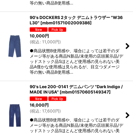
等の無い商品B使用感…
90's DOCKERS 2タック デニムトラウザー "W36
L30"
[
mbm01571002009386
]
10,000
円
(
税込
:
11,000
円
)
●商品状態B使用感や、場合によっては若干のダ
メージ等がある商品N新品/未使用の店頭展示品/デ
ッドストック品Sほとんど使用感の見られない美
品A僅かな使用感は見られるが、目立つダメージ
等の無い商品B使用感…
90's Lee 200-0141 デニムパンツ "Dark Indigo /
MADE IN USA"
[
mbm01570605149347
]
16,000
円
(
税込
:
17,600
円
)
●商品状態B使用感や、場合によっては若干のダ
メージ等がある商品N新品/未使用の店頭展示品/デ
ッドストック品Sほとんど使用感の見られない美