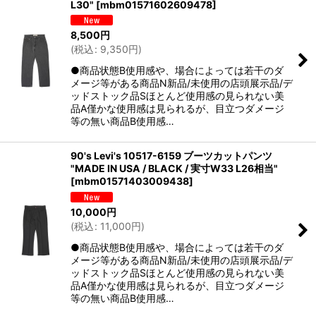
L30"
[
mbm01571602609478
]
8,500
円
(
税込
:
9,350
円
)
●商品状態B使用感や、場合によっては若干のダ
メージ等がある商品N新品/未使用の店頭展示品/デ
ッドストック品Sほとんど使用感の見られない美
品A僅かな使用感は見られるが、目立つダメージ
等の無い商品B使用感…
90's Levi's 10517-6159 ブーツカットパンツ
"MADE IN USA / BLACK / 実寸W33 L26相当"
[
mbm01571403009438
]
10,000
円
(
税込
:
11,000
円
)
●商品状態B使用感や、場合によっては若干のダ
メージ等がある商品N新品/未使用の店頭展示品/デ
ッドストック品Sほとんど使用感の見られない美
品A僅かな使用感は見られるが、目立つダメージ
等の無い商品B使用感…