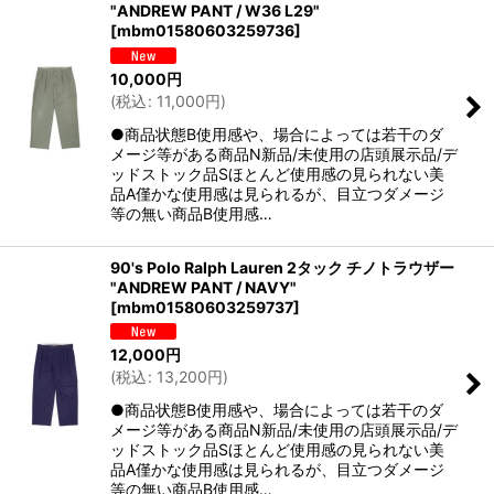
"ANDREW PANT / W36 L29"
絞り込む
[
mbm01580603259736
]
10,000
円
(
税込
:
11,000
円
)
●商品状態B使用感や、場合によっては若干のダ
メージ等がある商品N新品/未使用の店頭展示品/デ
ッドストック品Sほとんど使用感の見られない美
品A僅かな使用感は見られるが、目立つダメージ
等の無い商品B使用感…
90's Polo Ralph Lauren 2タック チノトラウザー
"ANDREW PANT / NAVY"
[
mbm01580603259737
]
12,000
円
(
税込
:
13,200
円
)
●商品状態B使用感や、場合によっては若干のダ
メージ等がある商品N新品/未使用の店頭展示品/デ
ッドストック品Sほとんど使用感の見られない美
品A僅かな使用感は見られるが、目立つダメージ
等の無い商品B使用感…