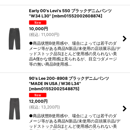
Early 00's Levi's 550 ブラックデニムパンツ
"W34 L30"
[
mbm01552002608874
]
10,000
円
(
税込
:
11,000
円
)
●商品状態B使用感や、場合によっては若干のダ
メージ等がある商品N新品/未使用の店頭展示品/デ
ッドストック品Sほとんど使用感の見られない美
品A僅かな使用感は見られるが、目立つダメージ
等の無い商品B使用感…
90's Lee 200-8908 ブラックデニムパンツ
"MADE IN USA / W36 L34"
[
mbm01552002548875
]
12,000
円
(
税込
:
13,200
円
)
●商品状態B使用感や、場合によっては若干のダ
メージ等がある商品N新品/未使用の店頭展示品/デ
ッドストック品Sほとんど使用感の見られない美