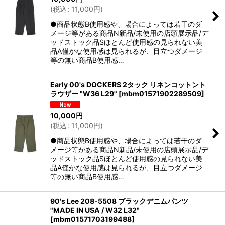
(
税込
:
11,000
円
)
●商品状態B使用感や、場合によっては若干のダ
メージ等がある商品N新品/未使用の店頭展示品/デ
ッドストック品Sほとんど使用感の見られない美
品A僅かな使用感は見られるが、目立つダメージ
等の無い商品B使用感…
Early 00's DOCKERS 2タック リネンコットント
ラウザー "W36 L29"
[
mbm01571902289509
]
10,000
円
(
税込
:
11,000
円
)
●商品状態B使用感や、場合によっては若干のダ
メージ等がある商品N新品/未使用の店頭展示品/デ
ッドストック品Sほとんど使用感の見られない美
品A僅かな使用感は見られるが、目立つダメージ
等の無い商品B使用感…
90's Lee 208-5508 ブラックデニムパンツ
"MADE IN USA / W32 L32"
[
mbm01571703199488
]