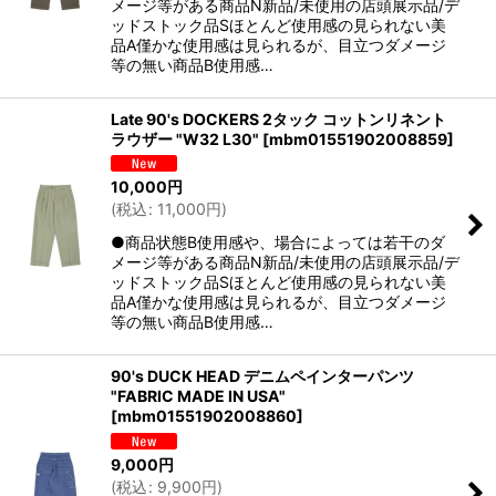
メージ等がある商品N新品/未使用の店頭展示品/デ
ッドストック品Sほとんど使用感の見られない美
品A僅かな使用感は見られるが、目立つダメージ
等の無い商品B使用感…
Late 90's DOCKERS 2タック コットンリネント
ラウザー "W32 L30"
[
mbm01551902008859
]
10,000
円
(
税込
:
11,000
円
)
●商品状態B使用感や、場合によっては若干のダ
メージ等がある商品N新品/未使用の店頭展示品/デ
ッドストック品Sほとんど使用感の見られない美
品A僅かな使用感は見られるが、目立つダメージ
等の無い商品B使用感…
90's DUCK HEAD デニムペインターパンツ
"FABRIC MADE IN USA"
[
mbm01551902008860
]
9,000
円
(
税込
:
9,900
円
)