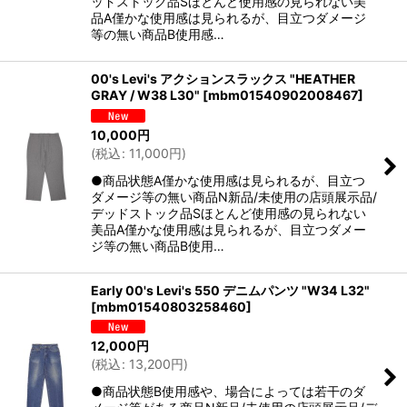
ッドストック品Sほとんど使用感の見られない美
品A僅かな使用感は見られるが、目立つダメージ
等の無い商品B使用感…
00's Levi's アクションスラックス "HEATHER
GRAY / W38 L30"
[
mbm01540902008467
]
10,000
円
(
税込
:
11,000
円
)
●商品状態A僅かな使用感は見られるが、目立つ
ダメージ等の無い商品N新品/未使用の店頭展示品/
デッドストック品Sほとんど使用感の見られない
美品A僅かな使用感は見られるが、目立つダメー
ジ等の無い商品B使用…
Early 00's Levi's 550 デニムパンツ "W34 L32"
[
mbm01540803258460
]
12,000
円
(
税込
:
13,200
円
)
●商品状態B使用感や、場合によっては若干のダ