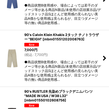
●商品状態B使用感や、場合によっては若干のダ
メージ等がある商品N新品/未使用の店頭展示品/デ
ッドストック品Sほとんど使用感の見られない美
品A僅かな使用感は見られるが、目立つダメージ
等の無い商品B使用感…
90's Calvin Klein Khakis 2タック チノトラウザ
ー "BEIGH"
[
mbm01551202008763
]
7,000
円
(
税込
:
7,700
円
)
●商品状態B使用感や、場合によっては若干のダ
メージ等がある商品N新品/未使用の店頭展示品/デ
ッドストック品Sほとんど使用感の見られない美
品A僅かな使用感は見られるが、目立つダメージ
等の無い商品B使用感…
90's RUSTLER 先染めブラックデニムパンツ
"MADE IN USA / W38 L32"
[
mbm01550102608756
]