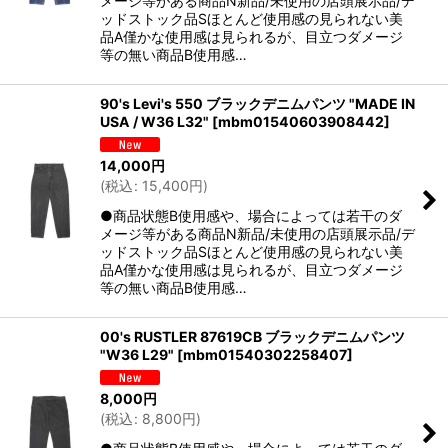
メージ等がある商品N新品/未使用の店頭展示品/デ
ッドストック品Sほとんど使用感の見られない美
品A僅かな使用感は見られるが、目立つダメージ
等の無い商品B使用感…
90's Levi's 550 ブラックデニムパンツ "MADE IN
USA / W36 L32"
[
mbm01540603908442
]
14,000
円
(
税込
:
15,400
円
)
●商品状態B使用感や、場合によっては若干のダ
メージ等がある商品N新品/未使用の店頭展示品/デ
ッドストック品Sほとんど使用感の見られない美
品A僅かな使用感は見られるが、目立つダメージ
等の無い商品B使用感…
00's RUSTLER 87619CB ブラックデニムパンツ
"W36 L29"
[
mbm01540302258407
]
8,000
円
(
税込
:
8,800
円
)