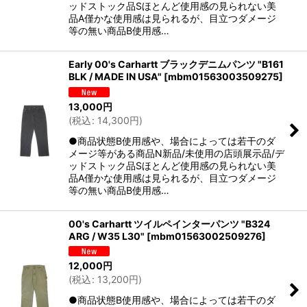
ッドストック品Sほとんど使用感の見られない美
品A僅かな使用感は見られるが、目立つダメージ
等の無い商品B使用感…
Early 00's Carhartt ブラックデニムパンツ "B161
BLK / MADE IN USA"
[
mbm01563003509275
]
13,000
円
(
税込
:
14,300
円
)
●商品状態B使用感や、場合によっては若干のダ
メージ等がある商品N新品/未使用の店頭展示品/デ
ッドストック品Sほとんど使用感の見られない美
品A僅かな使用感は見られるが、目立つダメージ
等の無い商品B使用感…
00's Carhartt ツイルペインターパンツ "B324
ARG / W35 L30"
[
mbm01563002509276
]
12,000
円
(
税込
:
13,200
円
)
●商品状態B使用感や、場合によっては若干のダ