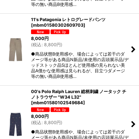
等の無い商品B使用感…
11's Patagonia レトログレードパンツ
[
mbm01580302609703
]
8,000
円
(
税込
:
8,800
円
)
●商品状態B使用感や、場合によっては若干のダ
メージ等がある商品N新品/未使用の店頭展示品/デ
ッドストック品Sほとんど使用感の見られない美
品A僅かな使用感は見られるが、目立つダメージ
等の無い商品B使用感…
00's Polo Ralph Lauren 総柄刺繍 ノータック チ
ノトラウザー "W34 L32"
[
mbm01580102549684
]
8,000
円
(
税込
:
8,800
円
)
●商品状態B使用感や、場合によっては若干のダ
メージ等がある商品N新品/未使用の店頭展示品/デ