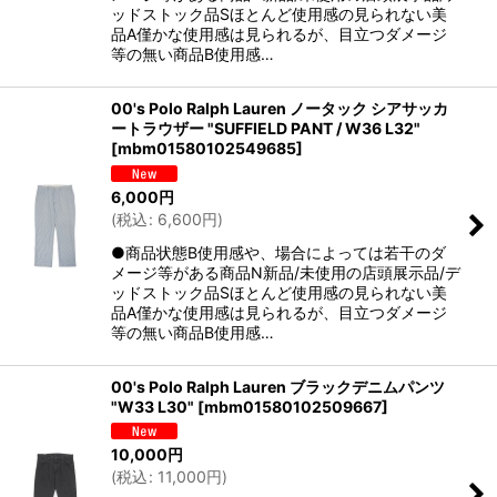
ッドストック品Sほとんど使用感の見られない美
品A僅かな使用感は見られるが、目立つダメージ
等の無い商品B使用感…
00's Polo Ralph Lauren ノータック シアサッカ
ートラウザー "SUFFIELD PANT / W36 L32"
[
mbm01580102549685
]
6,000
円
(
税込
:
6,600
円
)
●商品状態B使用感や、場合によっては若干のダ
メージ等がある商品N新品/未使用の店頭展示品/デ
ッドストック品Sほとんど使用感の見られない美
品A僅かな使用感は見られるが、目立つダメージ
等の無い商品B使用感…
00's Polo Ralph Lauren ブラックデニムパンツ
"W33 L30"
[
mbm01580102509667
]
10,000
円
(
税込
:
11,000
円
)