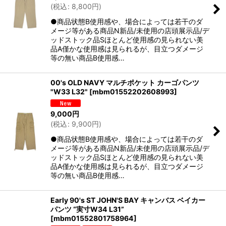
(
税込
:
8,800
円
)
●商品状態B使用感や、場合によっては若干のダ
メージ等がある商品N新品/未使用の店頭展示品/デ
ッドストック品Sほとんど使用感の見られない美
品A僅かな使用感は見られるが、目立つダメージ
等の無い商品B使用感…
00's OLD NAVY マルチポケット カーゴパンツ
"W33 L32"
[
mbm01552202608993
]
9,000
円
(
税込
:
9,900
円
)
●商品状態B使用感や、場合によっては若干のダ
メージ等がある商品N新品/未使用の店頭展示品/デ
ッドストック品Sほとんど使用感の見られない美
品A僅かな使用感は見られるが、目立つダメージ
等の無い商品B使用感…
Early 90's ST JOHN'S BAY キャンバス ベイカー
パンツ “実寸W34 L31”
[
mbm01552801758964
]