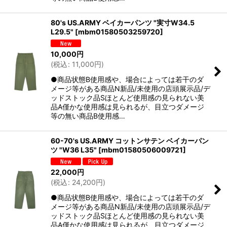
80's US.ARMY ベイカーパンツ "実寸W34.5
L29.5"
[
mbm01580503259720
]
10,000
円
(
税込
:
11,000
円
)
●商品状態B使用感や、場合によっては若干のダ
メージ等がある商品N新品/未使用の店頭展示品/デ
ッドストック品Sほとんど使用感の見られない美
品A僅かな使用感は見られるが、目立つダメージ
等の無い商品B使用感…
60-70's US.ARMY コットンサテン ベイカーパン
ツ "W36 L35"
[
mbm01580506009721
]
22,000
円
(
税込
:
24,200
円
)
●商品状態B使用感や、場合によっては若干のダ
メージ等がある商品N新品/未使用の店頭展示品/デ
ッドストック品Sほとんど使用感の見られない美
品A僅かな使用感は見られるが、目立つダメージ