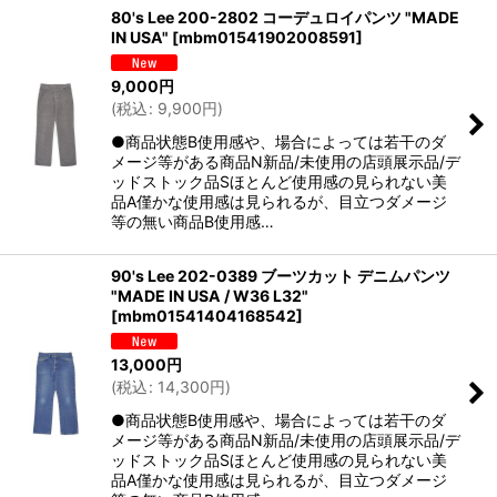
80's Lee 200-2802 コーデュロイパンツ "MADE
IN USA"
[
mbm01541902008591
]
9,000
円
(
税込
:
9,900
円
)
●商品状態B使用感や、場合によっては若干のダ
メージ等がある商品N新品/未使用の店頭展示品/デ
ッドストック品Sほとんど使用感の見られない美
品A僅かな使用感は見られるが、目立つダメージ
等の無い商品B使用感…
90's Lee 202-0389 ブーツカット デニムパンツ
"MADE IN USA / W36 L32"
[
mbm01541404168542
]
13,000
円
(
税込
:
14,300
円
)
●商品状態B使用感や、場合によっては若干のダ
メージ等がある商品N新品/未使用の店頭展示品/デ
ッドストック品Sほとんど使用感の見られない美
品A僅かな使用感は見られるが、目立つダメージ