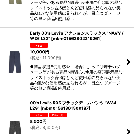
メージ等がある商品N新品/未使用の店頭展示品/デ
ッドストック品Sほとんど使用感の見られない美
品A僅かな使用感は見られるが、目立つダメージ
等の無い商品B使用感…
Early 00's Levi's アクションスラックス "NAVY /
W36 L32"
[
mbm01562802219261
]
10,000
円
(
税込
:
11,000
円
)
●商品状態B使用感や、場合によっては若干のダ
メージ等がある商品N新品/未使用の店頭展示品/デ
ッドストック品Sほとんど使用感の見られない美
品A僅かな使用感は見られるが、目立つダメージ
等の無い商品B使用感…
00's Levi's 505 ブラックデニムパンツ "W34
L29"
[
mbm01561801509187
]
8,500
円
(
税込
:
9,350
円
)