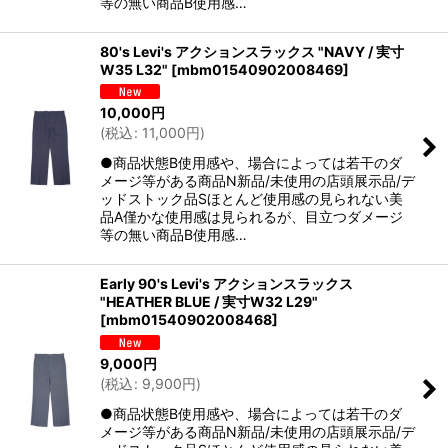
等の無い商品B使用感…
80's Levi's アクションスラックス "NAVY / 実寸
W35 L32"
[
mbm01540902008469
]
10,000
円
(
税込
:
11,000
円
)
●商品状態B使用感や、場合によっては若干のダ
メージ等がある商品N新品/未使用の店頭展示品/デ
ッドストック品Sほとんど使用感の見られない美
品A僅かな使用感は見られるが、目立つダメージ
等の無い商品B使用感…
Early 90's Levi's アクションスラックス
"HEATHER BLUE / 実寸W32 L29"
[
mbm01540902008468
]
9,000
円
(
税込
:
9,900
円
)
●商品状態B使用感や、場合によっては若干のダ
メージ等がある商品N新品/未使用の店頭展示品/デ