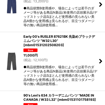
(
税込
:
13,200
円
)
●商品状態B使用感や、場合によっては若干のダ
メージ等がある商品N新品/未使用の店頭展示品/デ
ッドストック品Sほとんど使用感の見られない美
品A僅かな使用感は見られるが、目立つダメージ
等の無い商品B使用感…
Early 00's RUSLER 87621BK 先染めブラックデ
ニムパンツ “W32 L30”
[
mbm01531202508203
]
11,000
円
(
税込
:
12,100
円
)
●商品状態B使用感や、場合によっては若干のダ
メージ等がある商品N新品/未使用の店頭展示品/デ
ッドストック品Sほとんど使用感の見られない美
品A僅かな使用感は見られるが、目立つダメージ
等の無い商品B使用感…
90's Levi's 634 カラーデニムパンツ "MADE IN
CANADA / W33 L32"
[
mbm01531101758193
]