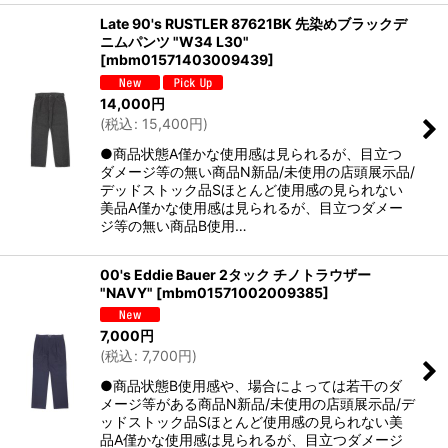
Late 90's RUSTLER 87621BK 先染めブラックデ
ニムパンツ "W34 L30"
[
mbm01571403009439
]
14,000
円
(
税込
:
15,400
円
)
●商品状態A僅かな使用感は見られるが、目立つ
ダメージ等の無い商品N新品/未使用の店頭展示品/
デッドストック品Sほとんど使用感の見られない
美品A僅かな使用感は見られるが、目立つダメー
ジ等の無い商品B使用…
00's Eddie Bauer 2タック チノトラウザー
"NAVY"
[
mbm01571002009385
]
7,000
円
(
税込
:
7,700
円
)
●商品状態B使用感や、場合によっては若干のダ
メージ等がある商品N新品/未使用の店頭展示品/デ
ッドストック品Sほとんど使用感の見られない美
品A僅かな使用感は見られるが、目立つダメージ