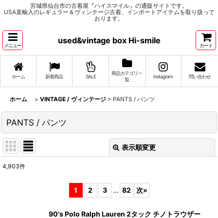
宮城県仙台市の古着屋『ハイスマイル』の通販サイトです。
USA直輸入のレギュラー＆ヴィンテージ古着、インポートアイテムを取り扱って
おります。
used&vintage box Hi-smile
メニュー
カート
商品カテゴリ一
ホーム
新着商品
SALE
Instagram
問い合わせ
覧
ホーム
>
VINTAGE / ヴィンテージ
>
PANTS / パンツ
PANTS / パンツ
表示順変更
閉じる
4,903
件
表示数
:
1
2
3
...
82
次
»
並び順
:
90's Polo Ralph Lauren 2タック チノトラウザー