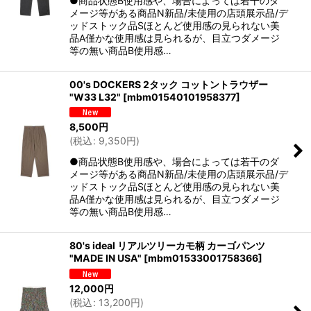
●商品状態B使用感や、場合によっては若干のダ
メージ等がある商品N新品/未使用の店頭展示品/デ
ッドストック品Sほとんど使用感の見られない美
品A僅かな使用感は見られるが、目立つダメージ
等の無い商品B使用感…
00's DOCKERS 2タック コットントラウザー
"W33 L32"
[
mbm01540101958377
]
8,500
円
(
税込
:
9,350
円
)
●商品状態B使用感や、場合によっては若干のダ
メージ等がある商品N新品/未使用の店頭展示品/デ
ッドストック品Sほとんど使用感の見られない美
品A僅かな使用感は見られるが、目立つダメージ
等の無い商品B使用感…
80's ideal リアルツリーカモ柄 カーゴパンツ
"MADE IN USA"
[
mbm01533001758366
]
12,000
円
(
税込
:
13,200
円
)