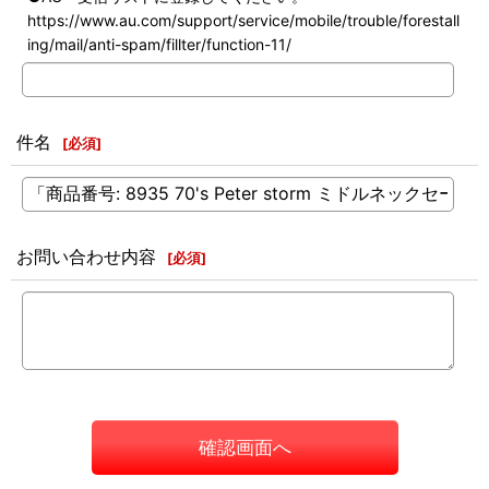
https://www.au.com/support/service/mobile/trouble/forestall
ing/mail/anti-spam/fillter/function-11/
件名
[
必須
]
お問い合わせ内容
[
必須
]
確認画面へ