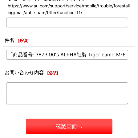
https://www.au.com/support/service/mobile/trouble/forestall
ing/mail/anti-spam/fillter/function-11/
件名
[
必須
]
お問い合わせ内容
[
必須
]
確認画面へ