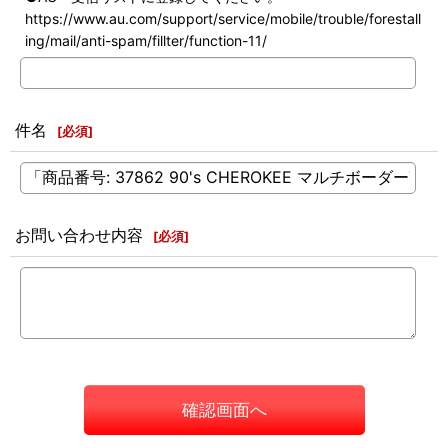
https://www.au.com/support/service/mobile/trouble/forestall
ing/mail/anti-spam/fillter/function-11/
件名
[
必須
]
お問い合わせ内容
[
必須
]
確認画面へ