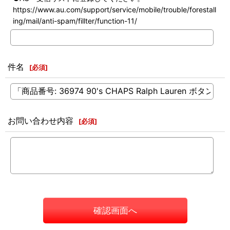
https://www.au.com/support/service/mobile/trouble/forestall
ing/mail/anti-spam/fillter/function-11/
件名
[
必須
]
お問い合わせ内容
[
必須
]
確認画面へ