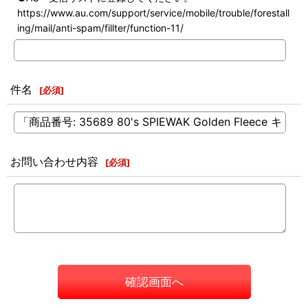
https://www.au.com/support/service/mobile/trouble/forestall
ing/mail/anti-spam/fillter/function-11/
件名
[
必須
]
お問い合わせ内容
[
必須
]
確認画面へ