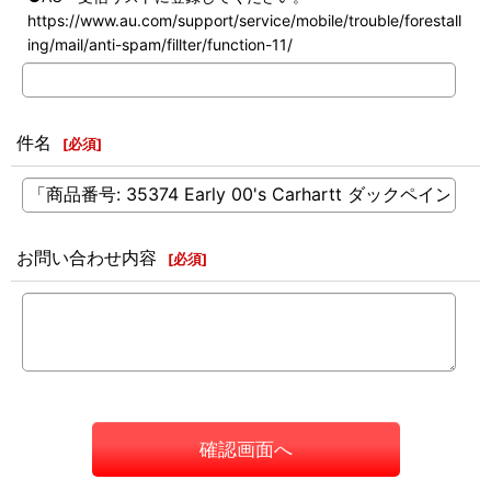
https://www.au.com/support/service/mobile/trouble/forestall
ing/mail/anti-spam/fillter/function-11/
件名
[
必須
]
お問い合わせ内容
[
必須
]
確認画面へ