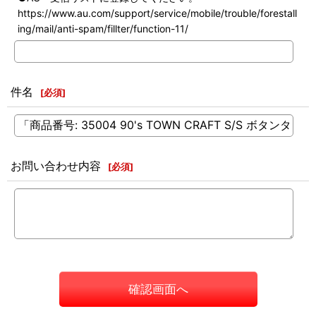
https://www.au.com/support/service/mobile/trouble/forestall
ing/mail/anti-spam/fillter/function-11/
件名
[
必須
]
お問い合わせ内容
[
必須
]
確認画面へ