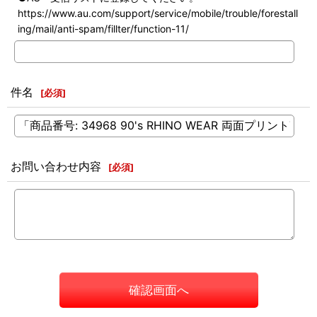
https://www.au.com/support/service/mobile/trouble/forestall
ing/mail/anti-spam/fillter/function-11/
件名
[
必須
]
お問い合わせ内容
[
必須
]
確認画面へ