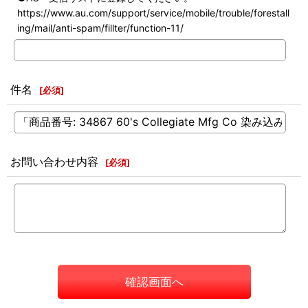
https://www.au.com/support/service/mobile/trouble/forestall
ing/mail/anti-spam/fillter/function-11/
件名
[
必須
]
お問い合わせ内容
[
必須
]
確認画面へ