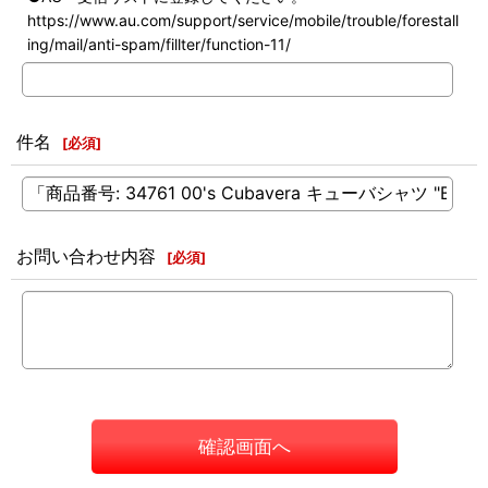
https://www.au.com/support/service/mobile/trouble/forestall
ing/mail/anti-spam/fillter/function-11/
件名
[
必須
]
お問い合わせ内容
[
必須
]
確認画面へ