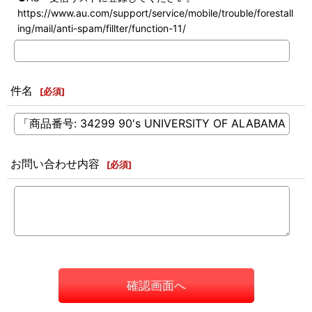
https://www.au.com/support/service/mobile/trouble/forestall
ing/mail/anti-spam/fillter/function-11/
件名
[
必須
]
お問い合わせ内容
[
必須
]
確認画面へ