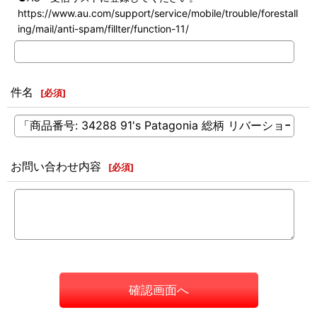
https://www.au.com/support/service/mobile/trouble/forestall
ing/mail/anti-spam/fillter/function-11/
件名
[
必須
]
お問い合わせ内容
[
必須
]
確認画面へ