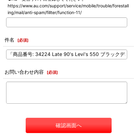
https://www.au.com/support/service/mobile/trouble/forestall
ing/mail/anti-spam/fillter/function-11/
件名
[
必須
]
お問い合わせ内容
[
必須
]
確認画面へ