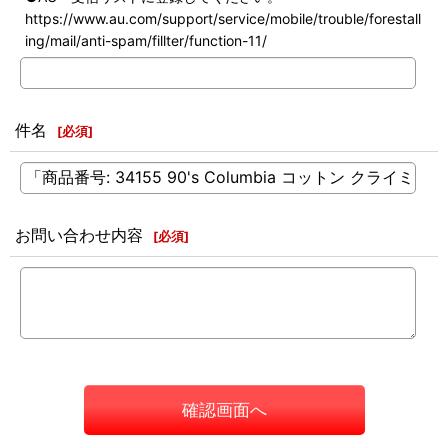
https://www.au.com/support/service/mobile/trouble/forestall
ing/mail/anti-spam/fillter/function-11/
件名
[
必須
]
お問い合わせ内容
[
必須
]
確認画面へ