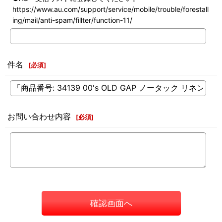
https://www.au.com/support/service/mobile/trouble/forestall
ing/mail/anti-spam/fillter/function-11/
件名
[
必須
]
お問い合わせ内容
[
必須
]
確認画面へ