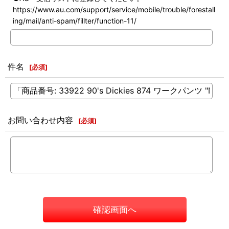
https://www.au.com/support/service/mobile/trouble/forestall
ing/mail/anti-spam/fillter/function-11/
件名
[
必須
]
お問い合わせ内容
[
必須
]
確認画面へ