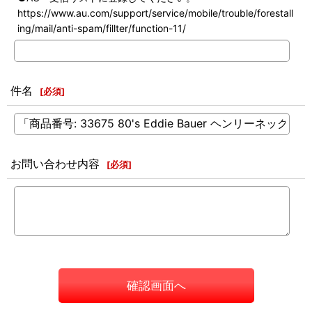
https://www.au.com/support/service/mobile/trouble/forestall
ing/mail/anti-spam/fillter/function-11/
件名
[
必須
]
お問い合わせ内容
[
必須
]
確認画面へ