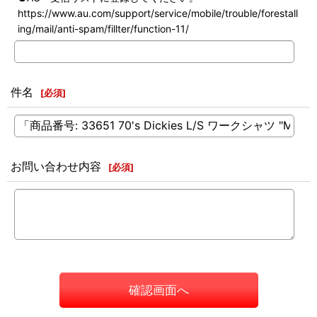
https://www.au.com/support/service/mobile/trouble/forestall
ing/mail/anti-spam/fillter/function-11/
件名
[
必須
]
お問い合わせ内容
[
必須
]
確認画面へ