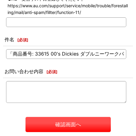
https://www.au.com/support/service/mobile/trouble/forestall
ing/mail/anti-spam/fillter/function-11/
件名
[
必須
]
お問い合わせ内容
[
必須
]
確認画面へ